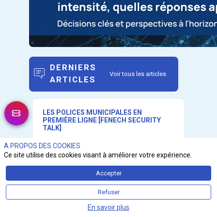
DERNIERS
Voir tous les articles
ARTICLES
LES POLICES MUNICIPALES EN
PREMIÈRE LIGNE [FENECH SECURITY
TALK]
A PROPOS DES COOKIES
Ce site utilise des cookies visant à améliorer votre expérience.
Accepter
Refuser
En savoir plus