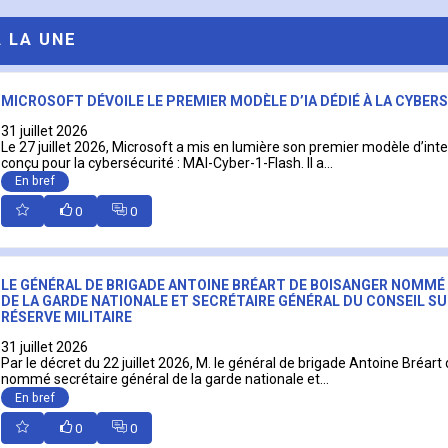
A LA UNE
MICROSOFT DÉVOILE LE PREMIER MODÈLE D’IA DÉDIÉ À LA CYBER
31 juillet 2026
Le 27 juillet 2026, Microsoft a mis en lumière son premier modèle d’intell
conçu pour la cybersécurité : MAI-Cyber-1-Flash. Il a...
En bref
0
0
LE GÉNÉRAL DE BRIGADE ANTOINE BRÉART DE BOISANGER NOMMÉ
DE LA GARDE NATIONALE ET SECRÉTAIRE GÉNÉRAL DU CONSEIL SU
RÉSERVE MILITAIRE
31 juillet 2026
Par le décret du 22 juillet 2026, M. le général de brigade Antoine Bréart
nommé secrétaire général de la garde nationale et...
En bref
0
0