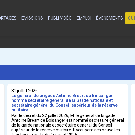
PORTAGES
EMISSIONS
PUBLI VIDÉO
EMPLOI
ÉVÈNEMENTS
QU
31 juillet 2026
Le général de brigade Antoine Bréart de Boisanger
nommé secrétaire général de la Garde nationale et
secrétaire général du Conseil supérieur de la réserve
militaire
Par le décret du 22 juillet 2026, M. le général de brigade
Antoine Bréart de Boisanger est nommé secrétaire général
de la garde nationale et secrétaire général du Conseil
supérieur de la réserve militaire. Il occupera ses nouvelles
fonctions à partir du 1er août 2026.