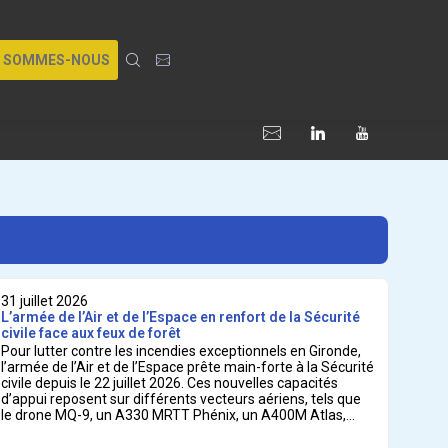
I SOMMES-NOUS
31 juillet 2026
L’armée de l’Air et de l’Espace en renfort de la Sécurité
civile face aux feux de forêt
Pour lutter contre les incendies exceptionnels en Gironde,
l’armée de l’Air et de l’Espace prête main-forte à la Sécurité
civile depuis le 22 juillet 2026. Ces nouvelles capacités
d’appui reposent sur différents vecteurs aériens, tels que
le drone MQ-9, un A330 MRTT Phénix, un A400M Atlas,
ainsi que des hélicoptères. Ils permettent de prévenir les
départs de feu, d’évacuer les civils en danger et de suivre