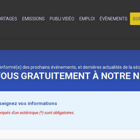
PORTAGES
EMISSIONS
PUBLI VIDÉO
EMPLOI
ÉVÈNEMENTS
QU
 informé(e) des prochains événements, et dernières actualités de la séc
OUS GRATUITEMENT À NOTRE 
nseignez vos informations
ués d'un astérisque (*) sont obligatoires.