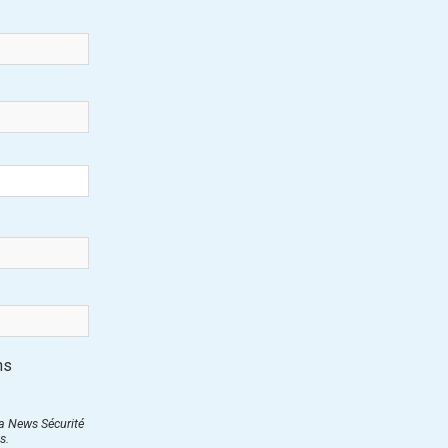
ns
ra News Sécurité
s.