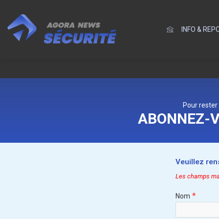
INFO & RE
Pour rester
ABONNEZ-V
Veuillez re
Les champs marq
*
Nom