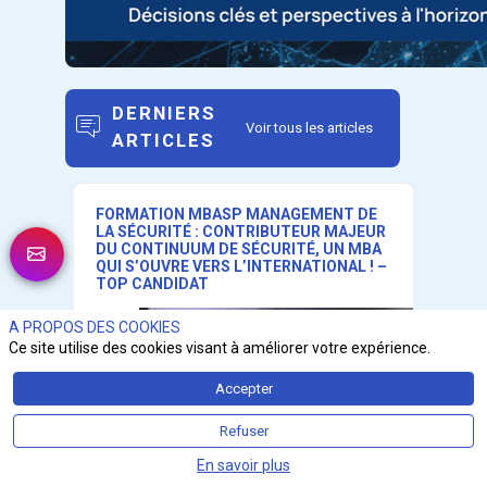
DERNIERS
Voir tous les articles
ARTICLES
FORMATION MBASP MANAGEMENT DE
LA SÉCURITÉ : CONTRIBUTEUR MAJEUR
DU CONTINUUM DE SÉCURITÉ, UN MBA
QUI S’OUVRE VERS L’INTERNATIONAL ! –
TOP CANDIDAT
A PROPOS DES COOKIES
Ce site utilise des cookies visant à améliorer votre expérience.
Accepter
Refuser
En savoir plus