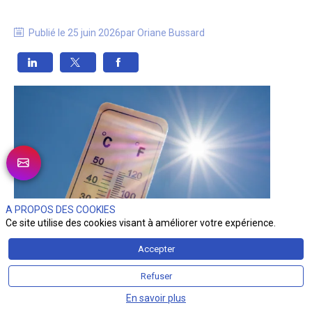
Publié le
25 juin 2026
par
Oriane
Bussard
A PROPOS DES COOKIES
Ce site utilise des cookies visant à améliorer votre expérience.
Accepter
Thermomètre affichant une température élevée en degrés 
Refuser
Celsius  
©
HJBC
En savoir plus
Alors que 72 départements sont placés en vigilance rouge 