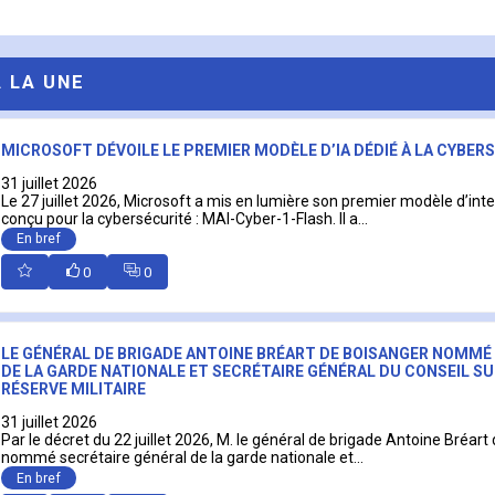
A LA UNE
MICROSOFT DÉVOILE LE PREMIER MODÈLE D’IA DÉDIÉ À LA CYBER
31 juillet 2026
Le 27 juillet 2026, Microsoft a mis en lumière son premier modèle d’intell
conçu pour la cybersécurité : MAI-Cyber-1-Flash. Il a...
En bref
0
0
LE GÉNÉRAL DE BRIGADE ANTOINE BRÉART DE BOISANGER NOMMÉ
DE LA GARDE NATIONALE ET SECRÉTAIRE GÉNÉRAL DU CONSEIL SU
RÉSERVE MILITAIRE
31 juillet 2026
Par le décret du 22 juillet 2026, M. le général de brigade Antoine Bréart
nommé secrétaire général de la garde nationale et...
En bref