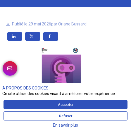
Publié le
29 mai 2026
par
Oriane
Bussard
A PROPOS DES COOKIES
Ce site utilise des cookies visant à améliorer votre expérience.
Accepter
Dans un contexte où la cryptographie occupe une place 
Refuser
importante dans l’environnement numérique, l’ANSSI 
publie l’« Analyse de risques de haut niveau sur le 
En savoir plus
chiffrement et autres usages de la cryptographie » le 