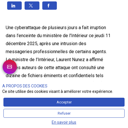
Une cyberattaque de plusieurs jours a fait irruption
dans l’enceinte du ministère de l’Intérieur ce jeudi 11
décembre 2025, après une intrusion des
messageries professionnelles de certains agents.
Le ministre de l’Intérieur, Laurent Nunez a affirmé
que les auteurs de cette attaque ont consulté une
dizaine de fichiers éminents et confidentiels tels
que le Traitement d’antécédents judiciaires (TAJ), ou
A PROPOS DES COOKIES
encore le Fichier des Personnes Recherchées
Ce site utilise des cookies visant à améliorer votre expérience.
(FPR).
Accepter
Refuser
En savoir plus
EN BREF