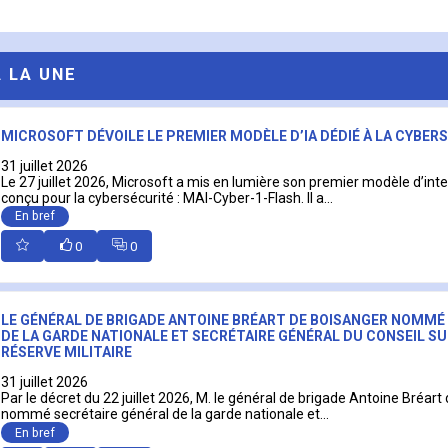
A LA UNE
MICROSOFT DÉVOILE LE PREMIER MODÈLE D’IA DÉDIÉ À LA CYBER
31 juillet 2026
Le 27 juillet 2026, Microsoft a mis en lumière son premier modèle d’intell
conçu pour la cybersécurité : MAI-Cyber-1-Flash. Il a...
En bref
0
0
LE GÉNÉRAL DE BRIGADE ANTOINE BRÉART DE BOISANGER NOMMÉ
DE LA GARDE NATIONALE ET SECRÉTAIRE GÉNÉRAL DU CONSEIL SU
RÉSERVE MILITAIRE
31 juillet 2026
Par le décret du 22 juillet 2026, M. le général de brigade Antoine Bréart
nommé secrétaire général de la garde nationale et...
En bref