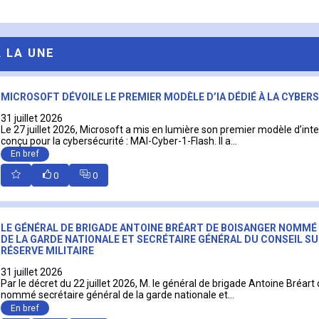
A LA UNE
MICROSOFT DÉVOILE LE PREMIER MODÈLE D’IA DÉDIÉ À LA CYBER
31 juillet 2026
Le 27 juillet 2026, Microsoft a mis en lumière son premier modèle d’intell
conçu pour la cybersécurité : MAI-Cyber-1-Flash. Il a...
En bref
0
0
LE GÉNÉRAL DE BRIGADE ANTOINE BRÉART DE BOISANGER NOMMÉ
DE LA GARDE NATIONALE ET SECRÉTAIRE GÉNÉRAL DU CONSEIL SU
RÉSERVE MILITAIRE
31 juillet 2026
Par le décret du 22 juillet 2026, M. le général de brigade Antoine Bréart
nommé secrétaire général de la garde nationale et...
En bref