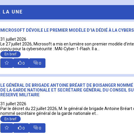
A LA UNE
MICROSOFT DÉVOILE LE PREMIER MODÈLE D’IA DÉDIÉ À LA CYBER
31 juillet 2026
Le 27 juillet 2026, Microsoft a mis en lumière son premier modèle d’intell
conçu pour la cybersécurité : MAI-Cyber-1-Flash. Il a...
En bref
0
0
LE GÉNÉRAL DE BRIGADE ANTOINE BRÉART DE BOISANGER NOMMÉ
DE LA GARDE NATIONALE ET SECRÉTAIRE GÉNÉRAL DU CONSEIL SU
RÉSERVE MILITAIRE
31 juillet 2026
Par le décret du 22 juillet 2026, M. le général de brigade Antoine Bréart
nommé secrétaire général de la garde nationale et...
En bref
0
0