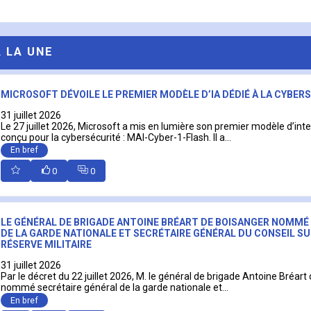
A LA UNE
MICROSOFT DÉVOILE LE PREMIER MODÈLE D’IA DÉDIÉ À LA CYBER
31 juillet 2026
Le 27 juillet 2026, Microsoft a mis en lumière son premier modèle d’intell
conçu pour la cybersécurité : MAI-Cyber-1-Flash. Il a...
En bref
0
0
LE GÉNÉRAL DE BRIGADE ANTOINE BRÉART DE BOISANGER NOMMÉ
DE LA GARDE NATIONALE ET SECRÉTAIRE GÉNÉRAL DU CONSEIL SU
RÉSERVE MILITAIRE
31 juillet 2026
Par le décret du 22 juillet 2026, M. le général de brigade Antoine Bréart
nommé secrétaire général de la garde nationale et...
En bref