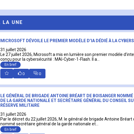
A LA UNE
MICROSOFT DÉVOILE LE PREMIER MODÈLE D’IA DÉDIÉ À LA CYBER
31 juillet 2026
Le 27 juillet 2026, Microsoft a mis en lumière son premier modèle d’intell
conçu pour la cybersécurité : MAI-Cyber-1-Flash. Il a...
En bref
0
0
LE GÉNÉRAL DE BRIGADE ANTOINE BRÉART DE BOISANGER NOMMÉ
DE LA GARDE NATIONALE ET SECRÉTAIRE GÉNÉRAL DU CONSEIL SU
RÉSERVE MILITAIRE
31 juillet 2026
Par le décret du 22 juillet 2026, M. le général de brigade Antoine Bréart
nommé secrétaire général de la garde nationale et...
En bref