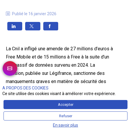
Publié le
16 janvier 2026
La Cnil a infligé une amende de 27 millions d’euros à
Free Mobile et de 15 millions à Free à la suite d’un
vol massif de données survenu en 2024. La
décision, publiée sur Légifrance, sanctionne des
manquements graves en matière de sécurité des
A PROPOS DES COOKIES
données personnelles. L’autorité juge les mesures
Ce site utilise des cookies visant à améliorer votre expérience.
de protection insuffisantes face aux risques
Accepter
identifiés. Free a qualifié cette sanction de «
sévérité inédite ».Les deux entités disposent de
Refuser
trois mois pour renforcer leurs dispositifs de
En savoir plus
sécurité.