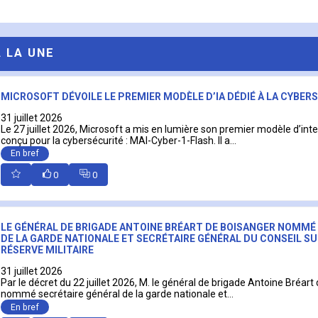
A LA UNE
MICROSOFT DÉVOILE LE PREMIER MODÈLE D’IA DÉDIÉ À LA CYBER
31 juillet 2026
Le 27 juillet 2026, Microsoft a mis en lumière son premier modèle d’intell
conçu pour la cybersécurité : MAI-Cyber-1-Flash. Il a...
En bref
0
0
LE GÉNÉRAL DE BRIGADE ANTOINE BRÉART DE BOISANGER NOMMÉ
DE LA GARDE NATIONALE ET SECRÉTAIRE GÉNÉRAL DU CONSEIL SU
RÉSERVE MILITAIRE
31 juillet 2026
Par le décret du 22 juillet 2026, M. le général de brigade Antoine Bréart
nommé secrétaire général de la garde nationale et...
En bref