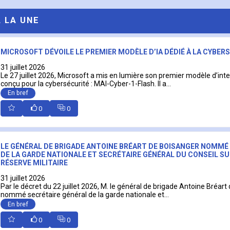
A LA UNE
MICROSOFT DÉVOILE LE PREMIER MODÈLE D’IA DÉDIÉ À LA CYBER
31 juillet 2026
Le 27 juillet 2026, Microsoft a mis en lumière son premier modèle d’intell
conçu pour la cybersécurité : MAI-Cyber-1-Flash. Il a...
En bref
0
0
LE GÉNÉRAL DE BRIGADE ANTOINE BRÉART DE BOISANGER NOMMÉ
DE LA GARDE NATIONALE ET SECRÉTAIRE GÉNÉRAL DU CONSEIL SU
RÉSERVE MILITAIRE
31 juillet 2026
Par le décret du 22 juillet 2026, M. le général de brigade Antoine Bréart
nommé secrétaire général de la garde nationale et...
En bref
0
0