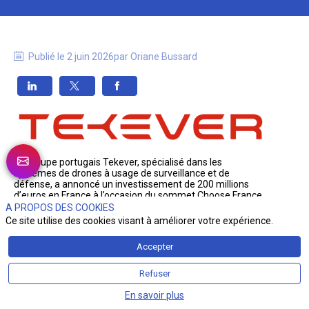
Publié le
2 juin 2026
par
Oriane
Bussard
Le groupe portugais Tekever, spécialisé dans les 
systèmes de drones à usage de surveillance et de 
défense, a annoncé un investissement de 200 millions 
d’euros en France à l’occasion du sommet Choose France, 
ce lundi 1er juin.
A PROPOS DES COOKIES
Ce site utilise des cookies visant à améliorer votre expérience.
Ce projet, qui double l’engagement initial, doit renforcer 
les capacités industrielles du secteur des drones en 
Accepter
Europe, dans un contexte de montée en puissance des 
besoins en renseignement, surveillance et autonomie des 
systèmes.
Refuser
Les sites de Toulouse et de Cahors sont concernés par cet 
En savoir plus
investissement, qui devrait soutenir environ 200 emplois 