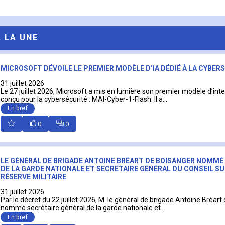
A LA UNE
MICROSOFT DÉVOILE LE PREMIER MODÈLE D’IA DÉDIÉ À LA CYBER
31 juillet 2026
Le 27 juillet 2026, Microsoft a mis en lumière son premier modèle d’intell
conçu pour la cybersécurité : MAI-Cyber-1-Flash. Il a...
En bref
0
0
LE GÉNÉRAL DE BRIGADE ANTOINE BRÉART DE BOISANGER NOMMÉ
DE LA GARDE NATIONALE ET SECRÉTAIRE GÉNÉRAL DU CONSEIL SU
RÉSERVE MILITAIRE
31 juillet 2026
Par le décret du 22 juillet 2026, M. le général de brigade Antoine Bréart
nommé secrétaire général de la garde nationale et...
En bref