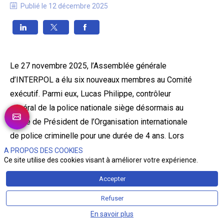
Publié le
12 décembre 2025
Le 27 novembre 2025, l’Assemblée générale
d’INTERPOL a élu six nouveaux membres au Comité
exécutif. Parmi eux, Lucas Philippe, contrôleur
général de la police nationale siège désormais au
poste de Président de l’Organisation internationale
de police criminelle pour une durée de 4 ans. Lors
de son discours, il a affirmé que
« face à la
A PROPOS DES COOKIES
Ce site utilise des cookies visant à améliorer votre expérience.
criminalité transnationale de plus en plus complexe,
renforcer les structures de gouvernance d’INTERPOL
Accepter
est plus important que jamais ».
Refuser
En savoir plus