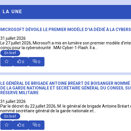
A LA UNE
MICROSOFT DÉVOILE LE PREMIER MODÈLE D’IA DÉDIÉ À LA CYBER
31 juillet 2026
Le 27 juillet 2026, Microsoft a mis en lumière son premier modèle d’intell
conçu pour la cybersécurité : MAI-Cyber-1-Flash. Il a...
En bref
0
0
LE GÉNÉRAL DE BRIGADE ANTOINE BRÉART DE BOISANGER NOMMÉ
DE LA GARDE NATIONALE ET SECRÉTAIRE GÉNÉRAL DU CONSEIL SU
RÉSERVE MILITAIRE
31 juillet 2026
Par le décret du 22 juillet 2026, M. le général de brigade Antoine Bréart
nommé secrétaire général de la garde nationale et...
En bref
0
0