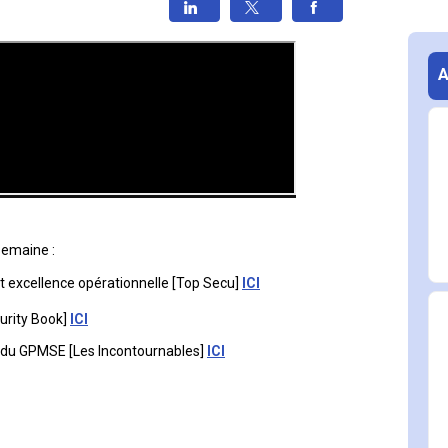
semaine :
t excellence opérationnelle [Top Secu] 
ICI
urity Book] 
ICI
 du GPMSE [Les Incontournables] 
ICI