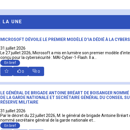
A LA UNE
MICROSOFT DÉVOILE LE PREMIER MODÈLE D’IA DÉDIÉ À LA CYBER
31 juillet 2026
Le 27 juillet 2026, Microsoft a mis en lumière son premier modèle d’intell
conçu pour la cybersécurité : MAI-Cyber-1-Flash. Il a...
En bref
0
0
LE GÉNÉRAL DE BRIGADE ANTOINE BRÉART DE BOISANGER NOMMÉ
DE LA GARDE NATIONALE ET SECRÉTAIRE GÉNÉRAL DU CONSEIL SU
RÉSERVE MILITAIRE
31 juillet 2026
Par le décret du 22 juillet 2026, M. le général de brigade Antoine Bréart
nommé secrétaire général de la garde nationale et...
En bref