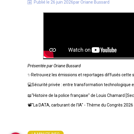
Publié le
26 juin 2026
par
Oriane
Bussard
Présentée par Oriane Bussard
✨Retrouvez les émissions et reportages diffusés cette 
💻Sécurité privée : entre transformation technologique e
📖"Histoire de la police française" de Louis Chamard [Sec
📽️"La DATA, carburant de l’IA" - Thème du Congrès 2026
LA MINUTE INFO