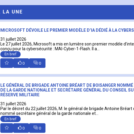
A LA UNE
MICROSOFT DÉVOILE LE PREMIER MODÈLE D’IA DÉDIÉ À LA CYBER
31 juillet 2026
Le 27 juillet 2026, Microsoft a mis en lumière son premier modèle d’intell
conçu pour la cybersécurité : MAI-Cyber-1-Flash. Il a...
En bref
0
0
LE GÉNÉRAL DE BRIGADE ANTOINE BRÉART DE BOISANGER NOMMÉ
DE LA GARDE NATIONALE ET SECRÉTAIRE GÉNÉRAL DU CONSEIL SU
RÉSERVE MILITAIRE
31 juillet 2026
Par le décret du 22 juillet 2026, M. le général de brigade Antoine Bréart
nommé secrétaire général de la garde nationale et...
En bref
0
0