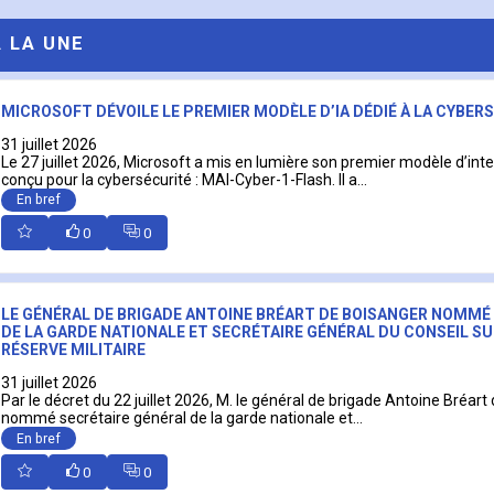
A LA UNE
MICROSOFT DÉVOILE LE PREMIER MODÈLE D’IA DÉDIÉ À LA CYBER
31 juillet 2026
Le 27 juillet 2026, Microsoft a mis en lumière son premier modèle d’intell
conçu pour la cybersécurité : MAI-Cyber-1-Flash. Il a...
En bref
0
0
LE GÉNÉRAL DE BRIGADE ANTOINE BRÉART DE BOISANGER NOMMÉ
DE LA GARDE NATIONALE ET SECRÉTAIRE GÉNÉRAL DU CONSEIL SU
RÉSERVE MILITAIRE
31 juillet 2026
Par le décret du 22 juillet 2026, M. le général de brigade Antoine Bréart
nommé secrétaire général de la garde nationale et...
En bref
0
0