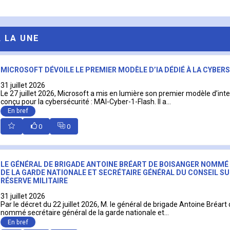
A LA UNE
MICROSOFT DÉVOILE LE PREMIER MODÈLE D’IA DÉDIÉ À LA CYBER
31 juillet 2026
Le 27 juillet 2026, Microsoft a mis en lumière son premier modèle d’intell
conçu pour la cybersécurité : MAI-Cyber-1-Flash. Il a...
En bref
0
0
LE GÉNÉRAL DE BRIGADE ANTOINE BRÉART DE BOISANGER NOMMÉ
DE LA GARDE NATIONALE ET SECRÉTAIRE GÉNÉRAL DU CONSEIL SU
RÉSERVE MILITAIRE
31 juillet 2026
Par le décret du 22 juillet 2026, M. le général de brigade Antoine Bréart
nommé secrétaire général de la garde nationale et...
En bref