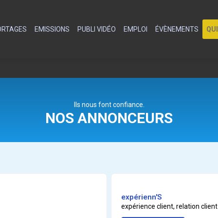
PORTAGES
EMISSIONS
PUBLI VIDÉO
EMPLOI
ÉVÈNEMENTS
QU
Ils nous font confiance.
NOS ANNONCEURS
expérienn'S
expérience client, relation clien