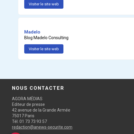
Visiter le site web
Madelo
Blog Madelo Consulting
Visiter le site web
NOUS CONTACTER
AGORA MÉDIAS
Editeur de presse
42 avenue de la Grande Armée
75017 Paris
Tél. 01 73 73 93 57
redaction@anews-securite.com