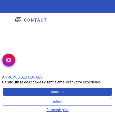
Eric
CONTACT
FOR
CEO
Seri
Fra
06
87
05
74
51
EM
efor
A PROPOS DES COOKIES
SI
Ce site utilise des cookies visant à améliorer votre expérience.
W
Accepter
http
Refuser
En savoir plus