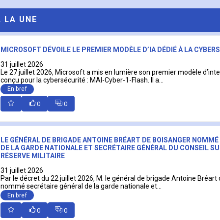
A LA UNE
MICROSOFT DÉVOILE LE PREMIER MODÈLE D’IA DÉDIÉ À LA CYBER
31 juillet 2026
Le 27 juillet 2026, Microsoft a mis en lumière son premier modèle d’intell
conçu pour la cybersécurité : MAI-Cyber-1-Flash. Il a...
En bref
0
0
LE GÉNÉRAL DE BRIGADE ANTOINE BRÉART DE BOISANGER NOMMÉ
DE LA GARDE NATIONALE ET SECRÉTAIRE GÉNÉRAL DU CONSEIL SU
RÉSERVE MILITAIRE
31 juillet 2026
Par le décret du 22 juillet 2026, M. le général de brigade Antoine Bréart
nommé secrétaire général de la garde nationale et...
En bref
0
0