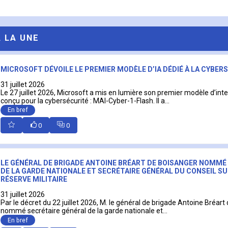
A LA UNE
MICROSOFT DÉVOILE LE PREMIER MODÈLE D’IA DÉDIÉ À LA CYBER
31 juillet 2026
Le 27 juillet 2026, Microsoft a mis en lumière son premier modèle d’intell
conçu pour la cybersécurité : MAI-Cyber-1-Flash. Il a...
En bref
0
0
LE GÉNÉRAL DE BRIGADE ANTOINE BRÉART DE BOISANGER NOMMÉ
DE LA GARDE NATIONALE ET SECRÉTAIRE GÉNÉRAL DU CONSEIL SU
RÉSERVE MILITAIRE
31 juillet 2026
Par le décret du 22 juillet 2026, M. le général de brigade Antoine Bréart
nommé secrétaire général de la garde nationale et...
En bref