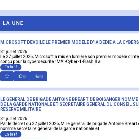
A LA UNE
MICROSOFT DÉVOILE LE PREMIER MODÈLE D’IA DÉDIÉ À LA CYBER
31 juillet 2026
Le 27 juillet 2026, Microsoft a mis en lumière son premier modèle d’intell
conçu pour la cybersécurité : MAI-Cyber-1-Flash. Il a...
En bref
0
0
LE GÉNÉRAL DE BRIGADE ANTOINE BRÉART DE BOISANGER NOMMÉ
DE LA GARDE NATIONALE ET SECRÉTAIRE GÉNÉRAL DU CONSEIL SU
RÉSERVE MILITAIRE
31 juillet 2026
Par le décret du 22 juillet 2026, M. le général de brigade Antoine Bréart
nommé secrétaire général de la garde nationale et...
En bref