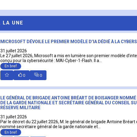
A LA UNE
MICROSOFT DÉVOILE LE PREMIER MODÈLE D’IA DÉDIÉ À LA CYBER
31 juillet 2026
Le 27 juillet 2026, Microsoft a mis en lumière son premier modèle d’intell
conçu pour la cybersécurité : MAI-Cyber-1-Flash. Il a...
En bref
0
0
LE GÉNÉRAL DE BRIGADE ANTOINE BRÉART DE BOISANGER NOMMÉ
DE LA GARDE NATIONALE ET SECRÉTAIRE GÉNÉRAL DU CONSEIL SU
RÉSERVE MILITAIRE
31 juillet 2026
Par le décret du 22 juillet 2026, M. le général de brigade Antoine Bréart
nommé secrétaire général de la garde nationale et...
En bref