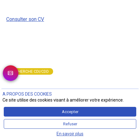
Consulter son CV
RECHERCHE CDI/CDD
A PROPOS DES COOKIES
Ce site utilise des cookies visant à améliorer votre expérience.
A LA UNE
Accepter
MICROSOFT DÉVOILE LE PREMIER MODÈLE D’IA DÉDIÉ
Refuser
À LA CYBERSÉCURITÉ
En savoir plus
31 juillet 2026