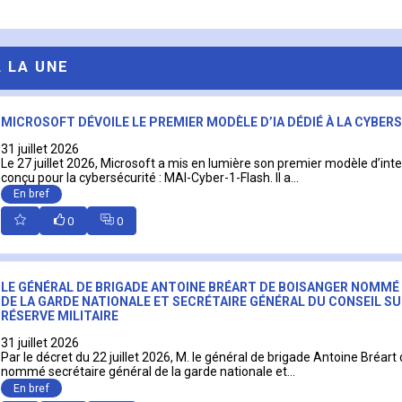
A LA UNE
MICROSOFT DÉVOILE LE PREMIER MODÈLE D’IA DÉDIÉ À LA CYBER
31 juillet 2026
Le 27 juillet 2026, Microsoft a mis en lumière son premier modèle d’intell
conçu pour la cybersécurité : MAI-Cyber-1-Flash. Il a...
En bref
0
0
LE GÉNÉRAL DE BRIGADE ANTOINE BRÉART DE BOISANGER NOMMÉ
DE LA GARDE NATIONALE ET SECRÉTAIRE GÉNÉRAL DU CONSEIL SU
RÉSERVE MILITAIRE
31 juillet 2026
Par le décret du 22 juillet 2026, M. le général de brigade Antoine Bréart
nommé secrétaire général de la garde nationale et...
En bref