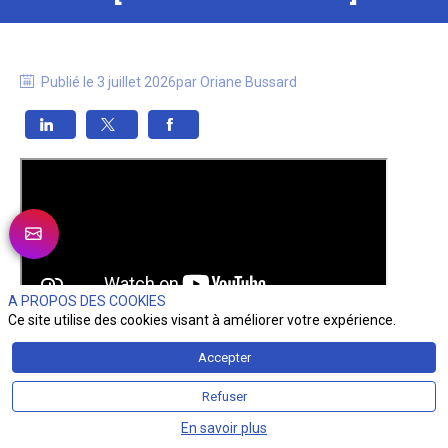
Publié le
3 juillet 2026
par
Oriane
Bussard
A PROPOS DES COOKIES
Ce site utilise des cookies visant à améliorer votre expérience.
Présentée par Oriane Bussard
Accepter
✨Retrouvez les émissions diffusées cette semaine :
Refuser
💡Génération Secu Z : Théo Keraudren déjà engagé au 
service de la sécurité
ICI
En savoir plus
📖« C'est votre histoire » : Michel Felkay - les coulisses 