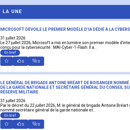
A LA UNE
MICROSOFT DÉVOILE LE PREMIER MODÈLE D’IA DÉDIÉ À LA CYBER
31 juillet 2026
Le 27 juillet 2026, Microsoft a mis en lumière son premier modèle d’intell
conçu pour la cybersécurité : MAI-Cyber-1-Flash. Il a...
En bref
0
0
LE GÉNÉRAL DE BRIGADE ANTOINE BRÉART DE BOISANGER NOMMÉ
DE LA GARDE NATIONALE ET SECRÉTAIRE GÉNÉRAL DU CONSEIL SU
RÉSERVE MILITAIRE
31 juillet 2026
Par le décret du 22 juillet 2026, M. le général de brigade Antoine Bréart
nommé secrétaire général de la garde nationale et...
En bref
0
0