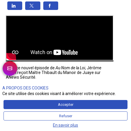
Dans ce nouvel épisode de 
Au Nom de la Loi
, Jérôme 
Papin reçoit Maître Thibault du Manoir de Juaye sur 
ANews Sécurité.
Au programme
 :

A PROPOS DES COOKIES
Temps de parole politique sur les réseaux sociaux
Ce site utilise des cookies visant à améliorer votre expérience.
Liberté d’expression vs régulation

Pouvoir des algorithmes dans le débat démocratique

Accepter
Influence de TikTok, X, Instagram et YouTube sur les 
campagnes électorales
Refuser
Un sujet plus que jamais d’actualité à un an de la 
En savoir plus
présidentielle.