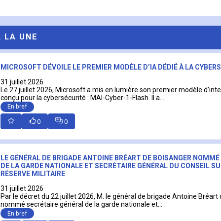
A LA UNE
MICROSOFT DÉVOILE LE PREMIER MODÈLE D’IA DÉDIÉ À LA CYBER
31 juillet 2026
Le 27 juillet 2026, Microsoft a mis en lumière son premier modèle d’intell
conçu pour la cybersécurité : MAI-Cyber-1-Flash. Il a...
En bref
0
0
LE GÉNÉRAL DE BRIGADE ANTOINE BRÉART DE BOISANGER NOMMÉ
DE LA GARDE NATIONALE ET SECRÉTAIRE GÉNÉRAL DU CONSEIL SU
RÉSERVE MILITAIRE
31 juillet 2026
Par le décret du 22 juillet 2026, M. le général de brigade Antoine Bréart
nommé secrétaire général de la garde nationale et...
En bref