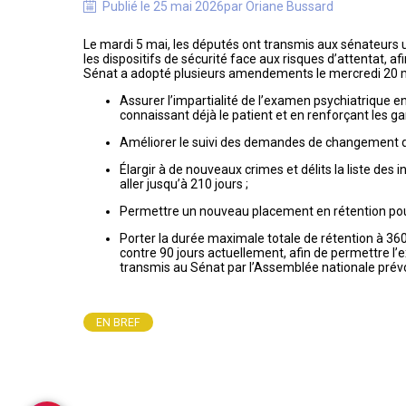
Publié le
25 mai 2026
par
Oriane
Bussard
Le mardi 5 mai, les députés ont transmis aux sénateurs un
les dispositifs de sécurité face aux risques d’attentat, afin
Sénat a adopté plusieurs amendements le mercredi 20 m
Assurer l’impartialité de l’examen psychiatrique en
connaissant déjà le patient et en renforçant les ga
Améliorer le suivi des demandes de changement d’
Élargir à de nouveaux crimes et délits la liste des 
aller jusqu’à 210 jours ;
Permettre un nouveau placement en rétention pou
Porter la durée maximale totale de rétention à 360 
contre 90 jours actuellement, afin de permettre l’
transmis au Sénat par l’Assemblée nationale prévo
EN BREF