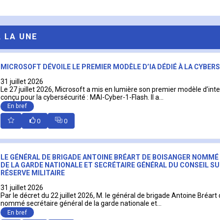
A LA UNE
MICROSOFT DÉVOILE LE PREMIER MODÈLE D’IA DÉDIÉ À LA CYBER
31 juillet 2026
Le 27 juillet 2026, Microsoft a mis en lumière son premier modèle d’intell
conçu pour la cybersécurité : MAI-Cyber-1-Flash. Il a...
En bref
0
0
LE GÉNÉRAL DE BRIGADE ANTOINE BRÉART DE BOISANGER NOMMÉ
DE LA GARDE NATIONALE ET SECRÉTAIRE GÉNÉRAL DU CONSEIL SU
RÉSERVE MILITAIRE
31 juillet 2026
Par le décret du 22 juillet 2026, M. le général de brigade Antoine Bréart
nommé secrétaire général de la garde nationale et...
En bref