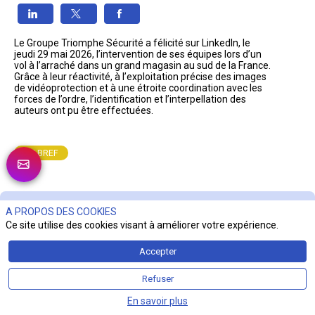
Le Groupe Triomphe Sécurité a félicité sur LinkedIn, le 
jeudi 29 mai 2026, l’intervention de ses équipes lors d’un 
vol à l’arraché dans un grand magasin au sud de la France. 
Grâce à leur réactivité, à l’exploitation précise des images 
de vidéoprotection et à une étroite coordination avec les 
forces de l’ordre, l’identification et l’interpellation des 
auteurs ont pu être effectuées.
EN BREF
A PROPOS DES COOKIES
A LA UNE
Ce site utilise des cookies visant à améliorer votre expérience.
Accepter
MICROSOFT DÉVOILE LE PREMIER MODÈLE D’IA DÉDIÉ
À LA CYBERSÉCURITÉ
Refuser
31 juillet 2026
En savoir plus
Le 27 juillet 2026, Microsoft a mis en lumière son premier