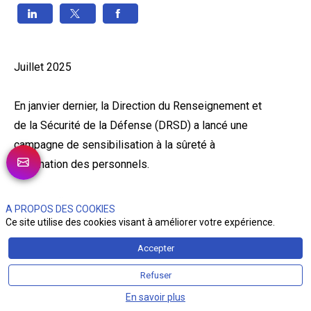
Juillet 2025
En janvier dernier, la Direction du Renseignement et
de la Sécurité de la Défense (DRSD) a lancé une
campagne de sensibilisation à la sûreté à
destination des personnels.
Quinze affiches ont été créées, chacune portant un
A PROPOS DES COOKIES
message fort et des conseils concrets pour
Ce site utilise des cookies visant à améliorer votre expérience.
rappeler les bons réflexes du quotidien : vigilance,
Accepter
discrétion, protection des informations et des
Refuser
accès.
En savoir plus