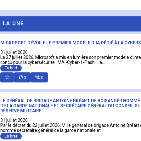
A LA UNE
MICROSOFT DÉVOILE LE PREMIER MODÈLE D’IA DÉDIÉ À LA CYBER
31 juillet 2026
Le 27 juillet 2026, Microsoft a mis en lumière son premier modèle d’intell
conçu pour la cybersécurité : MAI-Cyber-1-Flash. Il a...
En bref
0
0
LE GÉNÉRAL DE BRIGADE ANTOINE BRÉART DE BOISANGER NOMMÉ
DE LA GARDE NATIONALE ET SECRÉTAIRE GÉNÉRAL DU CONSEIL SU
RÉSERVE MILITAIRE
31 juillet 2026
Par le décret du 22 juillet 2026, M. le général de brigade Antoine Bréart
nommé secrétaire général de la garde nationale et...
En bref