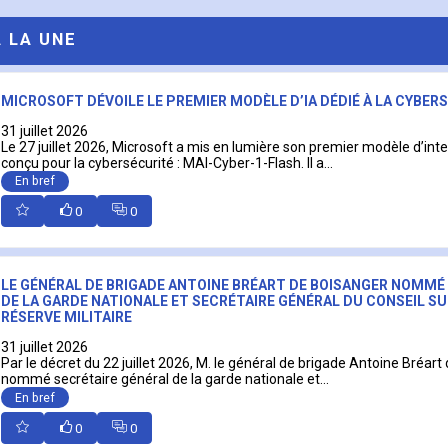
A LA UNE
MICROSOFT DÉVOILE LE PREMIER MODÈLE D’IA DÉDIÉ À LA CYBER
31 juillet 2026
Le 27 juillet 2026, Microsoft a mis en lumière son premier modèle d’intell
conçu pour la cybersécurité : MAI-Cyber-1-Flash. Il a...
En bref
0
0
LE GÉNÉRAL DE BRIGADE ANTOINE BRÉART DE BOISANGER NOMMÉ
DE LA GARDE NATIONALE ET SECRÉTAIRE GÉNÉRAL DU CONSEIL SU
RÉSERVE MILITAIRE
31 juillet 2026
Par le décret du 22 juillet 2026, M. le général de brigade Antoine Bréart
nommé secrétaire général de la garde nationale et...
En bref
0
0