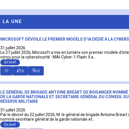
A LA UNE
MICROSOFT DÉVOILE LE PREMIER MODÈLE D’IA DÉDIÉ À LA CYBER
31 juillet 2026
Le 27 juillet 2026, Microsoft a mis en lumière son premier modèle d’intell
conçu pour la cybersécurité : MAI-Cyber-1-Flash. Il a...
En bref
0
0
LE GÉNÉRAL DE BRIGADE ANTOINE BRÉART DE BOISANGER NOMMÉ
DE LA GARDE NATIONALE ET SECRÉTAIRE GÉNÉRAL DU CONSEIL SU
RÉSERVE MILITAIRE
31 juillet 2026
Par le décret du 22 juillet 2026, M. le général de brigade Antoine Bréart
nommé secrétaire général de la garde nationale et...
En bref