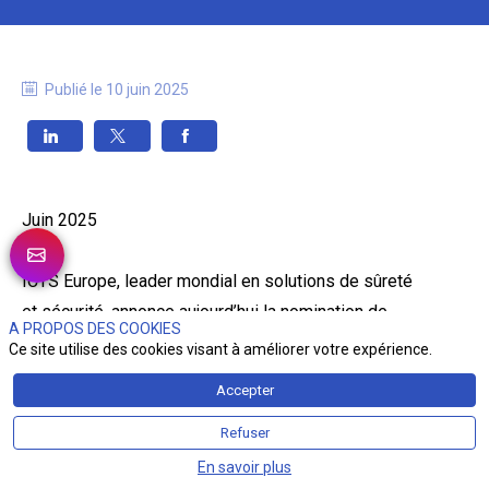
Publié le
10 juin 2025
Juin 2025
ICTS Europe, leader mondial en solutions de sûreté
et sécurité, annonce aujourd’hui la nomination de
A PROPOS DES COOKIES
Thomas DESPLANQUES au poste de Directeur
Ce site utilise des cookies visant à améliorer votre expérience.
Général de sa filiale ICTS France à compter du 1er
Accepter
septembre 2025. Il succèdera à Jean-Baptiste
THELOT qui prendra à cette même date la
Refuser
présidence de SOFINORD, holding du groupe.
En savoir plus