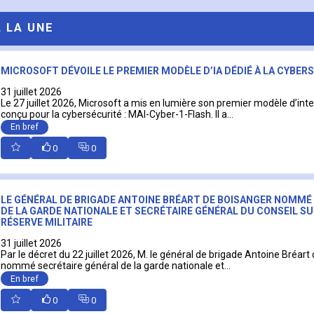
A LA UNE
MICROSOFT DÉVOILE LE PREMIER MODÈLE D’IA DÉDIÉ À LA CYBER
31 juillet 2026
Le 27 juillet 2026, Microsoft a mis en lumière son premier modèle d’intell
conçu pour la cybersécurité : MAI-Cyber-1-Flash. Il a...
En bref
0
0
LE GÉNÉRAL DE BRIGADE ANTOINE BRÉART DE BOISANGER NOMMÉ
DE LA GARDE NATIONALE ET SECRÉTAIRE GÉNÉRAL DU CONSEIL SU
RÉSERVE MILITAIRE
31 juillet 2026
Par le décret du 22 juillet 2026, M. le général de brigade Antoine Bréart
nommé secrétaire général de la garde nationale et...
En bref
0
0