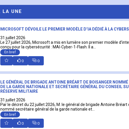
A LA UNE
MICROSOFT DÉVOILE LE PREMIER MODÈLE D’IA DÉDIÉ À LA CYBER
31 juillet 2026
Le 27 juillet 2026, Microsoft a mis en lumière son premier modèle d’intell
conçu pour la cybersécurité : MAI-Cyber-1-Flash. Il a...
En bref
0
0
LE GÉNÉRAL DE BRIGADE ANTOINE BRÉART DE BOISANGER NOMMÉ
DE LA GARDE NATIONALE ET SECRÉTAIRE GÉNÉRAL DU CONSEIL SU
RÉSERVE MILITAIRE
31 juillet 2026
Par le décret du 22 juillet 2026, M. le général de brigade Antoine Bréart
nommé secrétaire général de la garde nationale et...
En bref
0
0