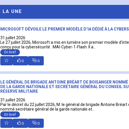
A LA UNE
MICROSOFT DÉVOILE LE PREMIER MODÈLE D’IA DÉDIÉ À LA CYBER
31 juillet 2026
Le 27 juillet 2026, Microsoft a mis en lumière son premier modèle d’intell
conçu pour la cybersécurité : MAI-Cyber-1-Flash. Il a...
En bref
0
0
LE GÉNÉRAL DE BRIGADE ANTOINE BRÉART DE BOISANGER NOMMÉ
DE LA GARDE NATIONALE ET SECRÉTAIRE GÉNÉRAL DU CONSEIL SU
RÉSERVE MILITAIRE
31 juillet 2026
Par le décret du 22 juillet 2026, M. le général de brigade Antoine Bréart
nommé secrétaire général de la garde nationale et...
En bref
0
0