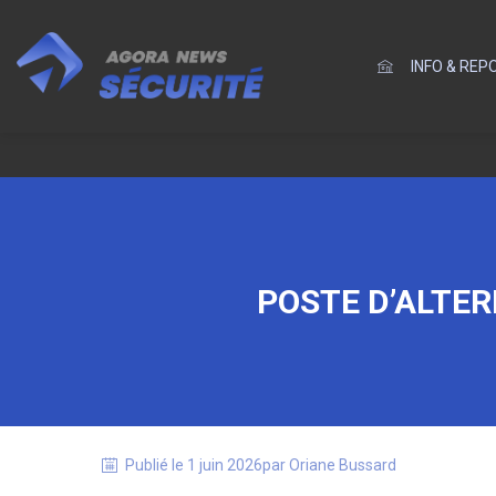
INFO & RE
POSTE D’ALTER
Publié le
1 juin 2026
par
Oriane
Bussard