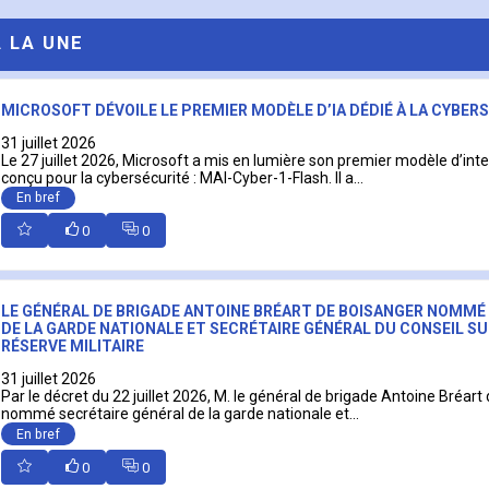
A LA UNE
MICROSOFT DÉVOILE LE PREMIER MODÈLE D’IA DÉDIÉ À LA CYBER
31 juillet 2026
Le 27 juillet 2026, Microsoft a mis en lumière son premier modèle d’intell
conçu pour la cybersécurité : MAI-Cyber-1-Flash. Il a...
En bref
0
0
LE GÉNÉRAL DE BRIGADE ANTOINE BRÉART DE BOISANGER NOMMÉ
DE LA GARDE NATIONALE ET SECRÉTAIRE GÉNÉRAL DU CONSEIL SU
RÉSERVE MILITAIRE
31 juillet 2026
Par le décret du 22 juillet 2026, M. le général de brigade Antoine Bréart
nommé secrétaire général de la garde nationale et...
En bref
0
0