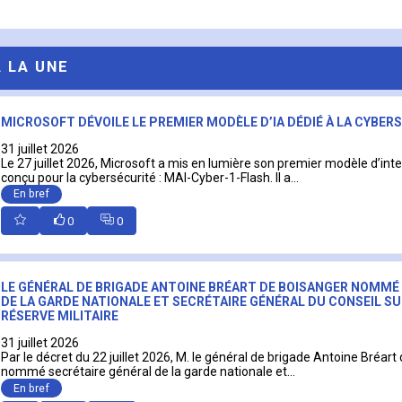
A LA UNE
MICROSOFT DÉVOILE LE PREMIER MODÈLE D’IA DÉDIÉ À LA CYBER
31 juillet 2026
Le 27 juillet 2026, Microsoft a mis en lumière son premier modèle d’intell
conçu pour la cybersécurité : MAI-Cyber-1-Flash. Il a...
En bref
0
0
LE GÉNÉRAL DE BRIGADE ANTOINE BRÉART DE BOISANGER NOMMÉ
DE LA GARDE NATIONALE ET SECRÉTAIRE GÉNÉRAL DU CONSEIL SU
RÉSERVE MILITAIRE
31 juillet 2026
Par le décret du 22 juillet 2026, M. le général de brigade Antoine Bréart
nommé secrétaire général de la garde nationale et...
En bref