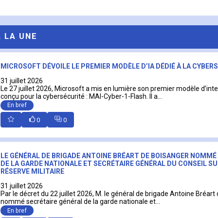
A LA UNE
MICROSOFT DÉVOILE LE PREMIER MODÈLE D’IA DÉDIÉ À LA CYBER
31 juillet 2026
Le 27 juillet 2026, Microsoft a mis en lumière son premier modèle d’intell
conçu pour la cybersécurité : MAI-Cyber-1-Flash. Il a...
En bref
0
0
LE GÉNÉRAL DE BRIGADE ANTOINE BRÉART DE BOISANGER NOMMÉ
DE LA GARDE NATIONALE ET SECRÉTAIRE GÉNÉRAL DU CONSEIL SU
RÉSERVE MILITAIRE
31 juillet 2026
Par le décret du 22 juillet 2026, M. le général de brigade Antoine Bréart
nommé secrétaire général de la garde nationale et...
En bref